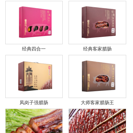
经典四合一
经典客家腊肠
凤岗子强腊肠
大师客家腊肠王